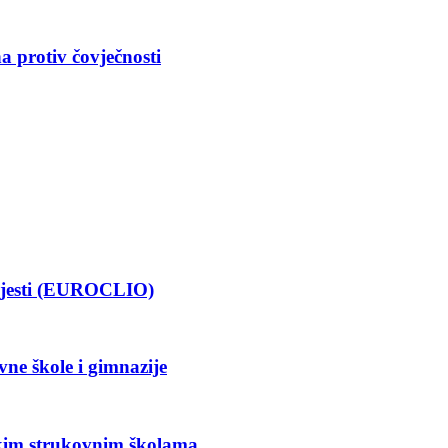
a protiv čovječnosti
ijesti (EUROCLIO)
vne škole i gimnazije
ekim strukovnim školama