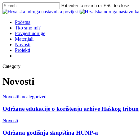
Hit enter to search or ESC to close
Početna
Tko smo mi?
Povijest udruge
Materijali
Novosti
Projekti
Category
Novosti
Novosti
Uncategorized
Održane edukacije o korištenju arhive Haškog tribun
Novosti
Održana godišnja skupština HUNP-a