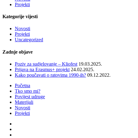
Projekti
Kategorije vijesti
Novosti
Projekti
Uncategorized
Zadnje objave
Poziv za sudjelovanje – Kliofest
19.03.2025.
Prijava na Erasmus+ projekt
24.02.2025.
Kako poučavati o ratovima 1990-ih?
09.12.2022.
Početna
Tko smo mi?
Povijest udruge
Materijali
Novosti
Projekti