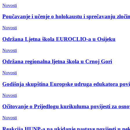
Novosti
Poučavanje i učenje o holokaustu i sprečavanju zločin
Novosti
Održana Ljetna škola EUROCLIO-a u Osijeku
Novosti
Održana regionalna ljetna škola u Crnoj Gori
Novosti
Godišnja skupština Europske udruga edukatora pov
Novosti
Očitovanje o Prijedlogu kurikuluma povijesti za osno
Novosti
Reakcija HUNP-a na ukidanje nastave povijesti u n