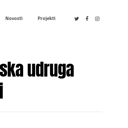
Novosti
Projekti
tska udruga
i