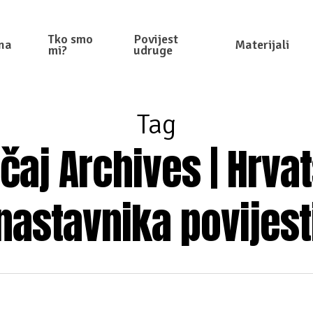
Tko smo
Povijest
na
Materijali
mi?
udruge
Tag
ečaj Archives | Hrva
nastavnika povijest