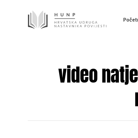
Počet
video natj