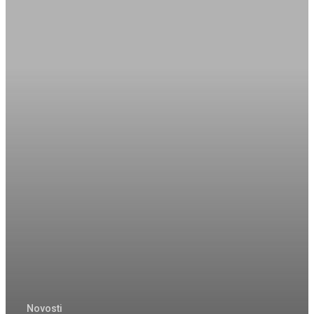
Početna
Tko smo mi?
Povijest udruge
Materijali
Novosti